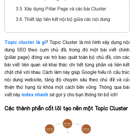
3.5. Xây dựng Pillar Page và các bài Cluster
3.6. Thiết lập liên kết nội bộ giữa các nội dung
3.7. Theo dõi, đo lường và tối ưu hiệu suất
4. Kinh nghiệm triển khai Topic Cluster hiệu quả,
Topic cluster là gì
? Topic Cluster là mô hình xây dựng nội
bền vững
dung SEO theo cụm chủ đề, trong đó một bài viết chính
(pillar page) đóng vai trò bao quát toàn bộ chủ đề, còn các
5. Giải đáp thắc mắc thường gặp về Topic Cluster
bài viết liên quan sẽ khai thác chi tiết từng phần và liên kết
5.1. Sự khác nhau giữa Pillar Page và Cluster
chặt chẽ với nhau. Cách làm này giúp Google hiểu rõ cấu trúc
Content
nội dung website, tăng độ chuyên sâu theo chủ đề và cải
5.2. Cách lựa chọn chủ đề phù hợp để xây dựng
thiện thứ hạng từ khóa một cách bền vững. Thông qua bài
Topic Cluster
viết này
index nhanh
sẽ gợi ý cho bạn thông tin bổ ích!
5.3. Một Topic Cluster nên có bao nhiêu bài viết?
Các thành phần cốt lõi tạo nên một Topic Cluster
5.4. Nguyên tắc xây dựng internal link trong cụm chủ
đề
5.5. Những loại website nào phù hợp với mô hình