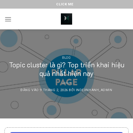
Bỏ
CLICK ME
qua
nội
dung
BLOG
Topic cluster là gì? Top triển khai hiệu
quả nhất hiện nay
ĐĂNG VÀO
9 THÁNG 2, 2026
BỞI
INDEXNHANH_ADMIN