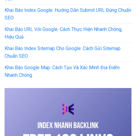
Khai Báo Index Google: Hướng Dẫn Submit URL Đúng Chuẩn
SEO
Khai Báo URL Với Google: Cách Thực Hiện Nhanh Chóng,
Hiệu Quả
Khai Báo Index Sitemap Cho Google: Cách Gửi Sitemap
Chuẩn SEO
Khai Báo Google Map: Cách Tạo Và Xác Minh Địa Điểm
Nhanh Chóng