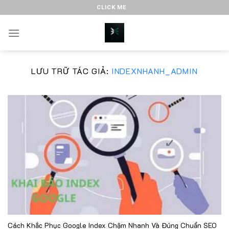
Bỏ
CLICK ME
qua
nội
dung
LƯU TRỮ TÁC GIẢ:
INDEXNHANH_ADMIN
Cách Khắc Phục Google Index Chậm Nhanh Và Đúng Chuẩn SEO