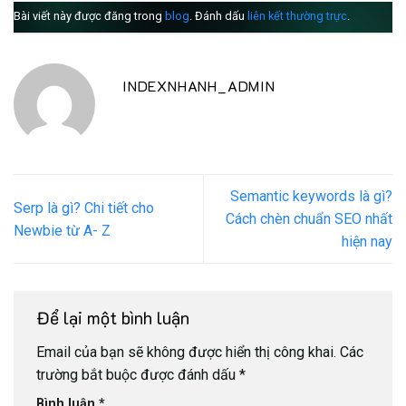
Bài viết này được đăng trong
blog
. Đánh dấu
liên kết thường trực
.
INDEXNHANH_ADMIN
Semantic keywords là gì?
Serp là gì​? Chi tiết cho
Cách chèn chuẩn SEO nhất
Newbie từ A- Z
hiện nay
Để lại một bình luận
Email của bạn sẽ không được hiển thị công khai.
Các
trường bắt buộc được đánh dấu
*
Bình luận
*