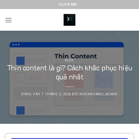
Bỏ
CLICK ME
qua
nội
dung
BLOG
Thin content là gì​? Cách khắc phục hiệu
quả nhất
ĐĂNG VÀO
7 THÁNG 2, 2026
BỞI
INDEXNHANH_ADMIN