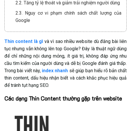
2.2. Tăng tỷ lệ thoát và giảm trải nghiệm người dùng
2.3. Nguy cơ vi phạm chính sách chất lượng của
Google
3. Quy trình phát hiện và xử lý Thin Content
3.1. Bước 1: Rà soát và tổng hợp toàn bộ dữ liệu
Thin content là gì
và vì sao nhiều website dù đăng bài liên
website
tục nhưng vẫn không lên top Google? Đây là thuật ngữ dùng
để chỉ những nội dung mỏng, ít giá trị, không đáp ứng nhu
3.2. Bước 2: Đánh giá chất lượng từng trang và mức
cầu tìm kiếm của người dùng và dễ bị Google đánh giá thấp.
độ phù hợp từ khóa
Trong bài viết này,
index nhanh
sẽ giúp bạn hiểu rõ bản chất
3.3. Bước 3: Áp dụng giải pháp khắc phục Thin
thin content, dấu hiệu nhận biết và cách khắc phục hiệu quả
Content
để tránh tụt hạng SEO.
3.3.1. Loại bỏ hoàn toàn những trang không cần
Các dạng Thin Content thường gặp trên website
thiết
3.3.2. Gộp nội dung trùng lặp hoặc tương đồng
3.3.3. Áp dụng thẻ noindex cho trang không cần
index