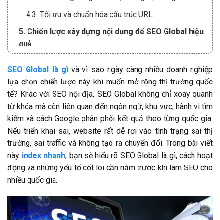
4.3. Tối ưu và chuẩn hóa cấu trúc URL
5. Chiến lược xây dựng nội dung để SEO Global hiệu
quả
5.1. Nghiên cứu từ khóa theo từng thị trường, không
SEO Global là gì
và vì sao ngày càng nhiều doanh nghiệp
làm chung một bộ
lựa chọn chiến lược này khi muốn mở rộng thị trường quốc
5.2. Xây dựng content theo mô hình Topic Cluster &
tế? Khác với SEO nội địa, SEO Global không chỉ xoay quanh
Pillar
từ khóa mà còn liên quan đến ngôn ngữ, khu vực, hành vi tìm
kiếm và cách Google phân phối kết quả theo từng quốc gia.
5.3. Ưu tiên chất lượng nội dung theo chuẩn Helpful
Nếu triển khai sai, website rất dễ rơi vào tình trạng sai thị
Content & EEAT
trường, sai traffic và không tạo ra chuyển đổi. Trong bài viết
5.4. Viết nội dung “AI-friendly” nhưng vẫn ưu tiên
này
index nhanh
, bạn sẽ hiểu rõ SEO Global là gì, cách hoạt
người đọc
động và những yếu tố cốt lõi cần nắm trước khi làm SEO cho
5.5. Local hóa nội dung, không chỉ dịch thuật
nhiều quốc gia.
5.6. Kết hợp Schema & Entity để tăng khả năng hiểu
nội dung