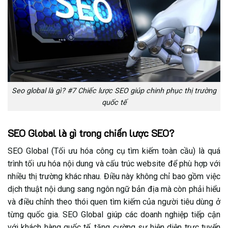
5.7. Đo lường & tối ưu theo từng quốc gia
5.8. FAQ
Seo global là gì? #7 Chiếc lược SEO giúp chinh phục thị trường
quốc tế
SEO Global là gì trong chiến lược SEO?
SEO Global (Tối ưu hóa công cụ tìm kiếm toàn cầu) là quá
trình tối ưu hóa nội dung và cấu trúc website để phù hợp với
nhiều thị trường khác nhau. Điều này không chỉ bao gồm việc
dịch thuật nội dung sang ngôn ngữ bản địa mà còn phải hiểu
và điều chỉnh theo thói quen tìm kiếm của người tiêu dùng ở
từng quốc gia. SEO Global giúp các doanh nghiệp tiếp cận
với khách hàng quốc tế, tăng cường sự hiện diện trực tuyến