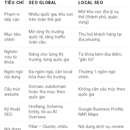
TIÊU CHÍ
SEO GLOBAL
LOCAL SEO
Một khu vực địa lý cụ
Phạm vi
Nhiều quốc gia, khu vực
thể (thành phố, quận,
tiếp cận
trên toàn thế giới
vùng)
Mở rộng thị trường
Mục tiêu
Thu hút khách hàng tại
quốc tế, tăng traffic
chính
địa phương
toàn cầu
Nghiên
Riêng cho từng thị
Từ khóa kèm địa điểm,
cứu từ
trường, từng quốc gia
“gần tôi”
khóa
Ngôn ngữ
Đa ngôn ngữ, cần local
Thường 1 ngôn ngữ
nội dung
hóa theo thị trường
chính
Domain, subdomain
Cấu trúc
Không cần cấu trúc theo
hoặc thư mục theo
website
quốc gia
quốc gia
Hreflang, Schema,
Kỹ thuật
Google Business Profile,
Entity, tối ưu AI
SEO
NAP, Maps
Overview
Pillar – Cluster, chiều
Nội dung dịch vụ, review
Nội dung