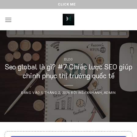
Bỏ
CLICK ME
qua
nội
dung
BLOG
Seo global là gì? #7 Chiếc lược SEO giúp
chinh phục thị trường quốc tế
ĐĂNG VÀO
5 THÁNG 2, 2026
BỞI
INDEXNHANH_ADMIN