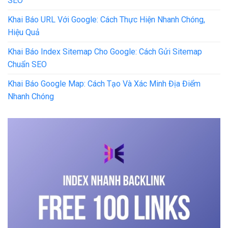
SEO
Khai Báo URL Với Google: Cách Thực Hiện Nhanh Chóng,
Hiệu Quả
Khai Báo Index Sitemap Cho Google: Cách Gửi Sitemap
Chuẩn SEO
Khai Báo Google Map: Cách Tạo Và Xác Minh Địa Điểm
Nhanh Chóng