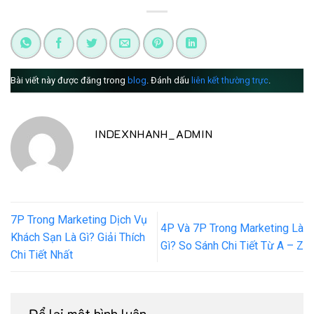
Bài viết này được đăng trong
blog
. Đánh dấu
liên kết thường trực
.
INDEXNHANH_ADMIN
7P Trong Marketing Dịch Vụ
4P Và 7P Trong Marketing Là
Khách Sạn Là Gì? Giải Thích
Gì? So Sánh Chi Tiết Từ A – Z
Chi Tiết Nhất
Để lại một bình luận