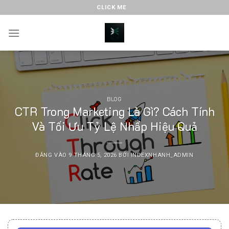
Bỏ
CLICK ME
qua
nội
dung
BLOG
CTR Trong Marketing Là Gì? Cách Tính
Và Tối Ưu Tỷ Lệ Nhấp Hiệu Quả
ĐĂNG VÀO
9 THÁNG 5, 2026
BỞI
INDEXNHANH_ADMIN