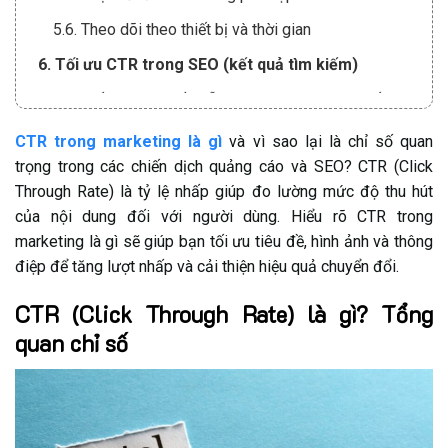
5.6. Theo dõi theo thiết bị và thời gian
6. Tối ưu CTR trong SEO (kết quả tìm kiếm)
6.1. Viết title tag hấp dẫn và đúng ý định tìm kiếm
6.2. Tối ưu meta description
CTR trong marketing là gì
và vì sao lại là chỉ số quan
trọng trong các chiến dịch quảng cáo và SEO? CTR (Click
6.3. Tăng tính nổi bật bằng rich results
Through Rate) là tỷ lệ nhấp giúp đo lường mức độ thu hút
6.4. Bám đúng search intent
của nội dung đối với người dùng. Hiểu rõ CTR trong
6.5. Cập nhật nội dung thường xuyên
marketing là gì sẽ giúp bạn tối ưu tiêu đề, hình ảnh và thông
điệp để tăng lượt nhấp và cải thiện hiệu quả chuyển đổi.
6.6. Tối ưu URL và cấu trúc nội dung
CTR (Click Through Rate) là gì? Tổng
7. Tối ưu CTR trên Facebook Ads
quan chỉ số
7.1. Dùng creative mạnh và phù hợp ngữ cảnh
7.2. Viết hook mở đầu ngắn gọn
7.3. Chọn đúng tệp mục tiêu