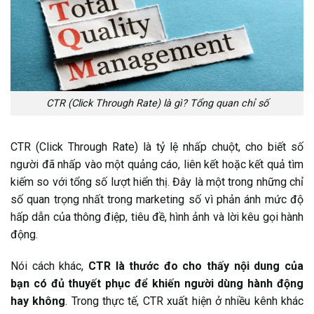
7.4. Kiểm tra nhiều phiên bản quảng cáo
7.5. Đồng bộ thông điệp quảng cáo và landing page
7.6. Tận dụng retargeting
8. CTR cao nhưng không chuyển đổi
9. CTR cao có thể đến từ tệp không chất lượng
CTR (Click Through Rate) là gì? Tổng quan chỉ số
10. CTR cao chưa chắc tối ưu doanh thu
CTR (Click Through Rate) là tỷ lệ nhấp chuột, cho biết số
11. Không nên tối ưu CTR bằng mọi giá
người đã nhấp vào một quảng cáo, liên kết hoặc kết quả tìm
12. CTR cần được đặt trong hệ sinh thái dữ liệu
kiếm so với tổng số lượt hiển thị. Đây là một trong những chỉ
số quan trọng nhất trong marketing số vì phản ánh mức độ
hấp dẫn của thông điệp, tiêu đề, hình ảnh và lời kêu gọi hành
động.
Nói cách khác,
CTR là thước đo cho thấy nội dung của
bạn có đủ thuyết phục để khiến người dùng hành động
hay không
. Trong thực tế, CTR xuất hiện ở nhiều kênh khác