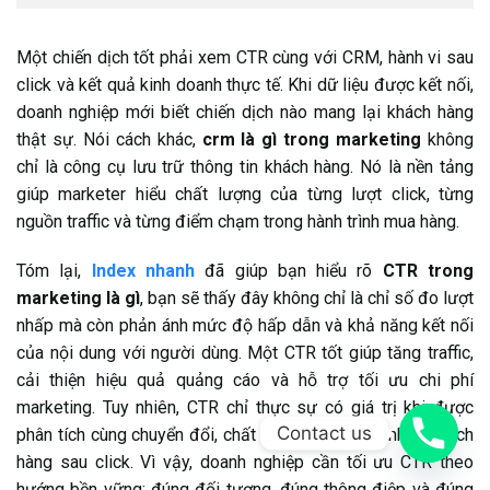
Một chiến dịch tốt phải xem CTR cùng với CRM, hành vi sau
click và kết quả kinh doanh thực tế. Khi dữ liệu được kết nối,
doanh nghiệp mới biết chiến dịch nào mang lại khách hàng
thật sự. Nói cách khác,
crm là gì trong marketing
không
chỉ là công cụ lưu trữ thông tin khách hàng. Nó là nền tảng
giúp marketer hiểu chất lượng của từng lượt click, từng
nguồn traffic và từng điểm chạm trong hành trình mua hàng.
Tóm lại,
Index nhanh
đã giúp bạn hiểu rõ
CTR trong
marketing là gì
, bạn sẽ thấy đây không chỉ là chỉ số đo lượt
nhấp mà còn phản ánh mức độ hấp dẫn và khả năng kết nối
của nội dung với người dùng. Một CTR tốt giúp tăng traffic,
cải thiện hiệu quả quảng cáo và hỗ trợ tối ưu chi phí
marketing. Tuy nhiên, CTR chỉ thực sự có giá trị khi được
Contact us
phân tích cùng chuyển đổi, chất lượng lead và hành vi khách
hàng sau click. Vì vậy, doanh nghiệp cần tối ưu CTR theo
hướng bền vững: đúng đối tượng, đúng thông điệp và đúng