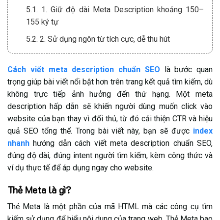
5.1. 1. Giữ độ dài Meta Description khoảng 150–
155 ký tự
5.2. 2. Sử dụng ngôn từ tích cực, dễ thu hút
5.3. 3. Lồng ghép lời kêu gọi hành động (CTA) hợp lý
Cách viết meta description chuẩn SEO
là bước quan
5.4. 4. Chèn từ khóa chính và từ khóa liên quan
trọng giúp bài viết
nổi bật hơn trên trang kết quả tìm kiếm, dù
5.5. 5. Đưa các thông tin kỹ thuật hoặc thông số nổi
không trực tiếp ảnh hưởng đến thứ hạng. Một meta
bật
description hấp dẫn sẽ khiến người dùng muốn click vào
website của bạn thay vì đối thủ, từ đó cải thiện CTR và hiệu
5.6. 6. Nội dung đánh trúng nhu cầu tìm kiếm của
quả SEO tổng thể. Trong bài viết này, bạn sẽ được
index
người dùng
nhanh
hướng dẫn cách viết meta description chuẩn SEO,
5.7. 7. Đảm bảo nội dung Meta Description liên quan
đúng độ dài, đúng intent người tìm kiếm, kèm công thức và
đến trang
ví dụ thực tế để áp dụng ngay cho website.
5.8. 8. Kết hợp Rich Snippets để tăng khả năng hiển
Thẻ Meta là gì?
thị
Thẻ Meta là một phần của mã HTML mà các công cụ tìm
5.9. 9. Không dùng chung Meta Description cho
kiếm sử dụng để hiểu nội dung của trang web. Thẻ Meta bao