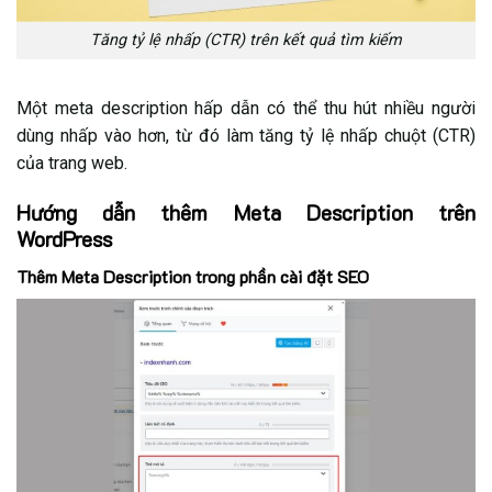
9.1. 1. Meta description có cần thiết không?
9.2. 2. Độ dài tối ưu cho meta description là bao
Tăng tỷ lệ nhấp (CTR) trên kết quả tìm kiếm
nhiêu?
9.3. 3. Có thể sử dụng chung một meta description
Một meta description hấp dẫn có thể thu hút nhiều người
cho nhiều trang không?
dùng nhấp vào hơn, từ đó làm tăng tỷ lệ nhấp chuột (CTR)
của trang web.
Hướng dẫn thêm Meta Description trên
WordPress
Thêm Meta Description trong phần cài đặt SEO