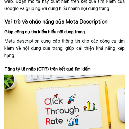
web. Đoạn mô tả này xuất hiện trên kết quả tìm kiếm của
6.4. Độ dài linh hoạt, không quá cứng nhắc
Google và giúp người dùng hiểu nhanh nội dung trang.
6.5. Nội dung phản ánh đúng thông tin của trang
Vai trò và chức năng của Meta Description
6.6. Tránh trùng lặp với các thẻ Meta khác
Giúp công cụ tìm kiếm hiểu nội dung trang
6.7. Sử dụng ký tự đặc biệt để tăng điểm nhấn
Meta description cung cấp thông tin cho các công cụ tìm
(đúng cách)
kiếm về nội dung của trang, giúp cải thiện khả năng xếp
7. Cách viết Meta Description cho trang chủ
hạng.
7.1. Độ dài Meta Description phù hợp cho trang chủ
Tăng tỷ lệ nhấp (CTR) trên kết quả tìm kiếm
7.2. Nội dung mô tả làm nổi bật giá trị thương hiệu
8. Cách viết Meta Description cho trang sản phẩm
8.1. Không sao chép nội dung từ trang chủ
8.2. Meta Description tập trung giải quyết nhu cầu
của khách hàng
9. FAQ