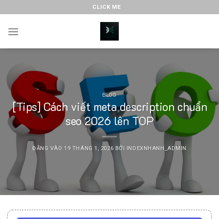
Bỏ
CLICK ME
qua
nội
dung
BLOG
[Tips] Cách viết meta description chuẩn
seo 2026 lên TOP
ĐĂNG VÀO
19 THÁNG 1, 2026
BỞI
INDEXNHANH_ADMIN