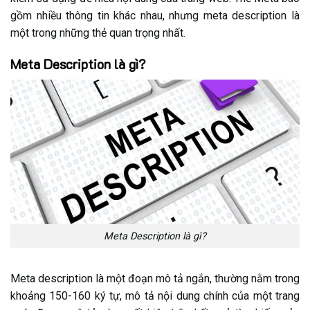
nhiều trang
gồm nhiều thông tin khác nhau, nhưng meta description là
5.10. 10. Nội dung rõ ràng, mang ý nghĩa tích cực
một trong những thẻ quan trọng nhất.
5.11. 11. Tránh sử dụng dấu ngoặc kép trong Meta
Meta Description là gì?
Description
5.12. 12. Thể hiện yếu tố nhận diện thương hiệu
5.13. 13. Đưa ra ưu đãi hoặc lợi ích nổi bật
5.14. 14. Kiểm tra hiển thị Meta Description trên thiết
bị di động
5.15. 15. Rà soát và chỉnh sửa Meta Description
trước khi xuất bản
6. Nguyên tắc viết Meta Description chuẩn SEO
Meta Description là gì?
6.1. Xuất hiện từ khóa chính và các biến thể liên quan
6.2. Viết nội dung dễ đọc, tự nhiên
Meta description là một đoạn mô tả ngắn, thường nằm trong
6.3. Thu hút và phù hợp với mục đích tìm kiếm
khoảng 150-160 ký tự, mô tả nội dung chính của một trang